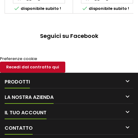
- 125 - 140 - 160 - 200
- 125 - 140 - 160 - 200


disponibile subito !
disponibile subito !
Seguici su Facebook
Preferenze cookie
Recedi dal contratto qui

PRODOTTI

LA NOSTRA AZIENDA

IL TUO ACCOUNT

CONTATTO