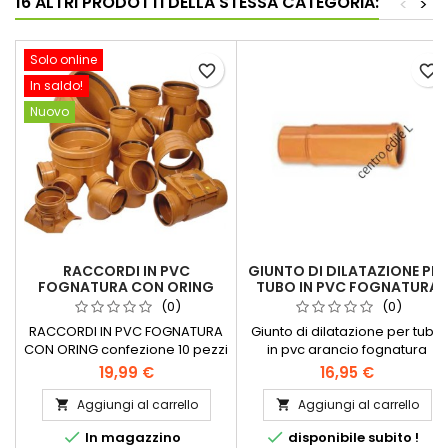
16 ALTRI PRODOTTI DELLA STESSA CATEGORIA:
<
>
Solo online
favorite_border
favorite_border
In saldo!
Nuovo
RACCORDI IN PVC
GIUNTO DI DILATAZIONE PER
FOGNATURA CON ORING
TUBO IN PVC FOGNATURA
CONFEZIONE 10 PEZZI
(0)
(0)
RACCORDI IN PVC FOGNATURA
Giunto di dilatazione per tubo
CON ORING confezione 10 pezzi
in pvc arancio fognatura
si tratta di rimanenze di
Diametri disponibili
19,99 €
16,95 €
magazzino, vari diametri, nuovi
millimetri:63 - 80 - 100 - 125
ma scoloriti dal sole
Aggiungi al carrello
Aggiungi al carrello




In magazzino
disponibile subito !