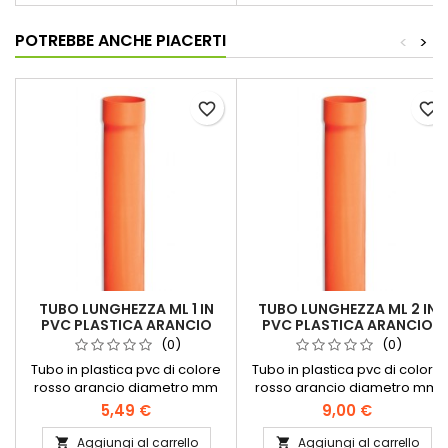
POTREBBE ANCHE PIACERTI
<
>
favorite_border
favorite_border
TUBO LUNGHEZZA ML 1 IN
TUBO LUNGHEZZA ML 2 IN
PVC PLASTICA ARANCIO
PVC PLASTICA ARANCIO
(0)
(0)
Tubo in plastica pvc di colore
Tubo in plastica pvc di colore
rosso arancio diametro mm
rosso arancio diametro mm
lunghezza ml 1 per scarichi
lunghezza ml 2 per scarichi
5,49 €
9,00 €
fognari Diametri disponibili
fognariDiametri disponibili
millimetri: 40 - 50 - 63 - 80 - 100
millimetri:40 - 50 - 63 - 80 - 100
Aggiungi al carrello
Aggiungi al carrello

