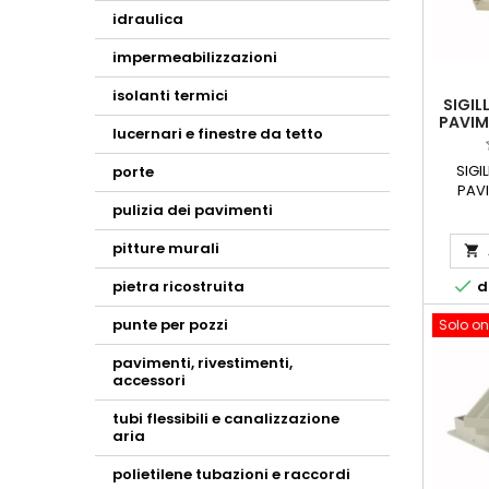
idraulica
impermeabilizzazioni
isolanti termici
SIGIL
PAVIM
lucernari e finestre da tetto
SIGI
porte
PAVI
altezz
pulizia dei pavimenti
oggetto
pitture murali
vostri

piazz

di
pietra ricostruita
"nascon
il pa
punte per pozzi
Solo on
misure
:23 x 23
pavimenti, rivestimenti,
h. 5 53 
accessori
tubi flessibili e canalizzazione
aria
polietilene tubazioni e raccordi