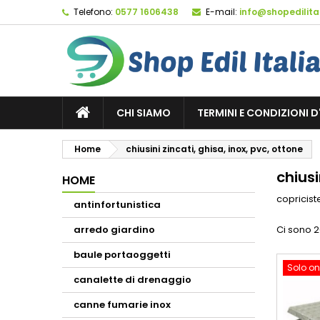
Telefono:
0577 1606438
E-mail:
info@shopedilital
M
(
C
A
add_circle_outline
((
De
No
dei
CHI SIAMO
TERMINI E CONDIZIONI 
Home
chiusini zincati, ghisa, inox, pvc, ottone
chiusi
HOME
copriciste
antinfortunistica
arredo giardino
Ci sono 2
baule portaoggetti
Solo on
canalette di drenaggio
canne fumarie inox