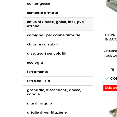
cartongesso
cemento armato
chiusini zincati, ghisa, inox, pvc,
ottone
COPRI
comignoli per canne fumarie
IN AC
chiusini carrabili
Chiusin
dissuasori per volatili
resiste
Con c
ecologia
Acci
dimensi

ferramenta
H 

CON
disponi
ferro edilizia
50x50 -
Solo on
- 90x9
grondaie, discendenti, docce,
di
canale
corri
cope
giardinaggio
90x90,9
griglie di ventilazione