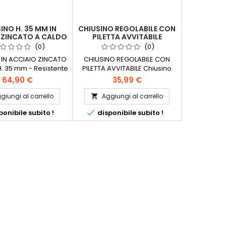
INO H. 35 MM IN
CHIUSINO REGOLABILE CON
 ZINCATO A CALDO
PILETTA AVVITABILE
CHIO POZZETTO
(0)
(0)
 IN ACCIAIO ZINCATO
CHIUSINO REGOLABILE CON
. 35 mm - Resistente
PILETTA AVVITABILE Chiusino
i- Acciaio zincato a
sifonato con scarico laterale
64,90 €
35,99 €
sponibile in diverse
in ABS, regolabile in
dimensioni
altezza,telaio superiore,
giungi al carrello
Aggiungi al carrello

griglia e coperchio in acciaio

onibile subito !
disponibile subito !
inox AISI 304. COD. ER044
