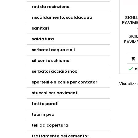
reti da recinzione
SIGIL
riscaldamento, scaldacqua
PAVIME
sanitari
SIGI
saldatura
PAVIME
cm 4 I
serbatoi acqua e oli
porta 
marciapi

siliconi e schiume
ecc.per

di
un poz
serbatoi acciaio inox
stes
dimensio
sportelli e nicchie per contatori
Visualizza
stucchi per pavimenti
tetti e pareti
tubi in pvc
teli da copertura
trattamento del cemento-