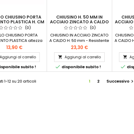
LO CHIUSINO PORTA
CHIUSINO H. 50 MM IN
CHIUS
NTO PLASTICA H. CM
ACCIAIO ZINCATO A CALDO
ACCIAIO
4
COPERCHIO POZZETTO
COPER
(0)
(0)
LLO CHIUSINO PORTA
CHIUSINO IN ACCIAIO ZINCATO
CHIUSINO
NTO PLASTICA altezza
A CALDO H. 50 mm - Resistente
A CALDO H
ndispensabile oggetto
agli urti- Acciaio zincato a
agli urt
13,90 €
23,30 €
pavimento per i vostri
caldo- Disponibile in diverse
caldo- Di
edi, ingressi, piazzali,
dimensioni
Aggiungi al carrello
Aggiungi al carrello
Ag


mette di "nascondere"


sponibile subito !
disponibile subito !
disp
zetto con il pavimento
so !!!!!!! disponibile
ni in centimetri: 30x30
ti 1-12 su 20 articoli
1
2
Successivo
40x40