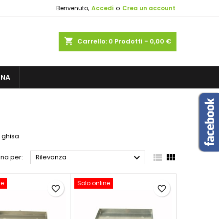
Benvenuto,
Accedi
o
Crea un account
×
×
×
×
shopping_cart
Carrello:
0
Prodotti - 0,00 €
sta
GNA
)
i
i
n ghisa



na per:
Rilevanza
ne
Solo online
favorite_border
favorite_border