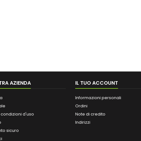
TRA AZIENDA
IL TUO ACCOUNT
a
Informazioni personali
ale
Ordini
 condizioni d'uso
Note di credito
o
Indirizzi
o sicuro
ci