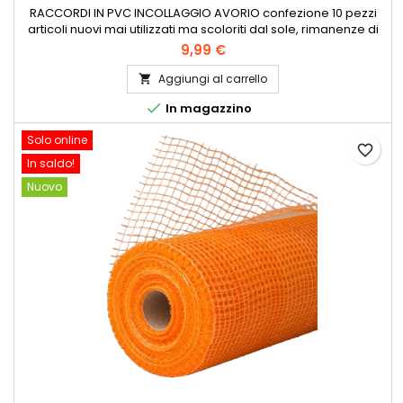
RACCORDI IN PVC INCOLLAGGIO AVORIO confezione 10 pezzi
articoli nuovi mai utilizzati ma scoloriti dal sole, rimanenze di
magazzino diametri vari dal 32 al 250
9,99 €
Aggiungi al carrello


In magazzino
Solo online
favorite_border
In saldo!
Nuovo