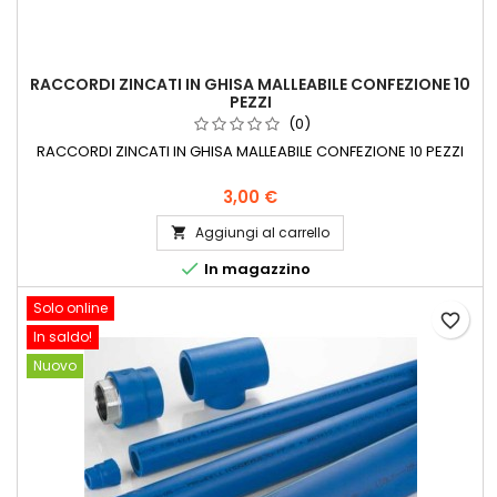
RACCORDI ZINCATI IN GHISA MALLEABILE CONFEZIONE 10
PEZZI
(0)
RACCORDI ZINCATI IN GHISA MALLEABILE CONFEZIONE 10 PEZZI
3,00 €
Aggiungi al carrello


In magazzino
Solo online
favorite_border
In saldo!
Nuovo