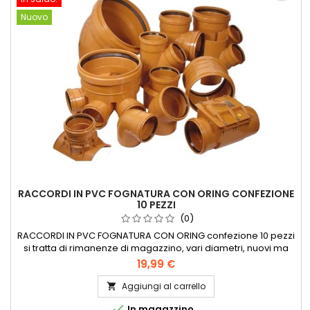
Nuovo
RACCORDI IN PVC FOGNATURA CON ORING CONFEZIONE
10 PEZZI
(0)
RACCORDI IN PVC FOGNATURA CON ORING confezione 10 pezzi
si tratta di rimanenze di magazzino, vari diametri, nuovi ma
scoloriti dal sole
19,99 €
Aggiungi al carrello


In magazzino