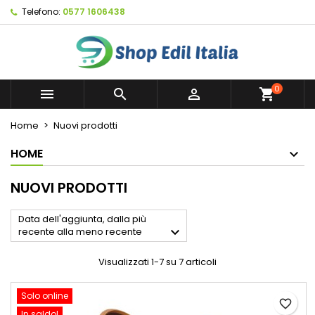
Telefono:
0577 1606438
×
×
×
×
My wishlists
((modalTitle))
Crea lista dei desideri
Accedi
Create new list
add_circle_outline
((confirmMessage))
Devi avere effettuato l'accesso per salvare dei
Nome lista dei desideri
prodotti nella tua lista dei desideri.
0



shopping_cart
((cancelText))
((modalDeleteText))
Annulla
Accedi
Home
Nuovi prodotti
Annulla
Crea lista dei desideri
HOME
NUOVI PRODOTTI
Data dell'aggiunta, dalla più

recente alla meno recente
Visualizzati 1-7 su 7 articoli
Solo online
favorite_border
In saldo!