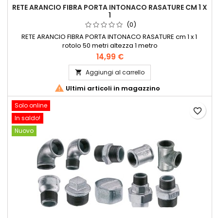
RETE ARANCIO FIBRA PORTA INTONACO RASATURE CM 1 X
1
(0)
RETE ARANCIO FIBRA PORTA INTONACO RASATURE cm 1 x 1
rotolo 50 metri altezza 1 metro
14,99 €
Aggiungi al carrello


Ultimi articoli in magazzino
Solo online
favorite_border
In saldo!
Nuovo