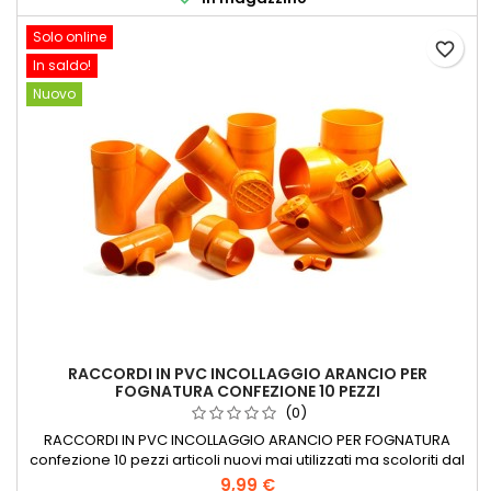
Solo online
favorite_border
In saldo!
Nuovo
RACCORDI IN PVC INCOLLAGGIO ARANCIO PER
FOGNATURA CONFEZIONE 10 PEZZI
(0)
RACCORDI IN PVC INCOLLAGGIO ARANCIO PER FOGNATURA
confezione 10 pezzi articoli nuovi mai utilizzati ma scoloriti dal
sole, rimanenze di magazzino diametri vari dal 32 al 250
9,99 €