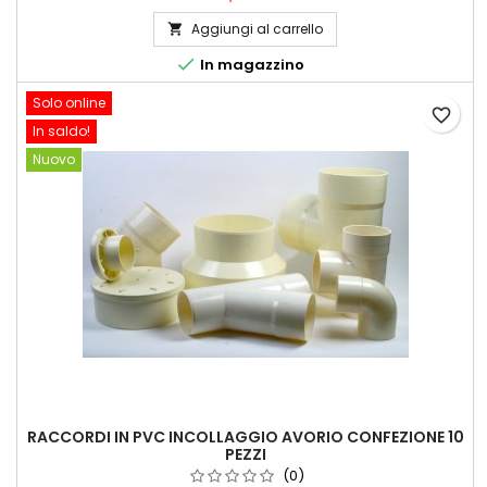
venduti in confezione da 10 pezzi
Aggiungi al carrello


In magazzino
Solo online
favorite_border
In saldo!
Nuovo
RACCORDI IN PVC INCOLLAGGIO AVORIO CONFEZIONE 10
PEZZI
(0)