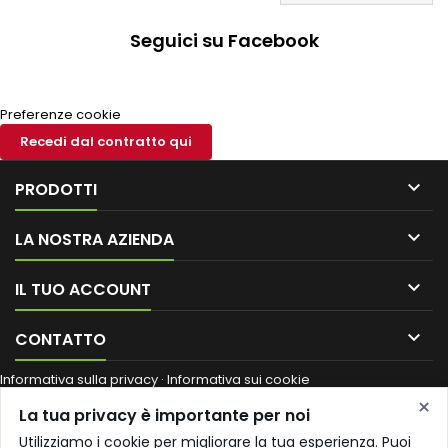
Seguici su Facebook
Preferenze cookie
Recedi dal contratto qui

PRODOTTI

LA NOSTRA AZIENDA

IL TUO ACCOUNT

CONTATTO
Informativa sulla privacy
·
Informativa sui cookie
Ragione sociale / nome commerciale:
Shop Edil Italia di Coccoluto
×
La tua privacy è importante per noi
Iva
·
Partita IVA:
01661640530
·
Codice fiscale:
CCCVIA68A41F437K
·
Numero REA:
SI 203528
·
Sede legale:
VIA IACOPO COZZARELLI 8
Utilizziamo i cookie per migliorare la tua esperienza. Puoi