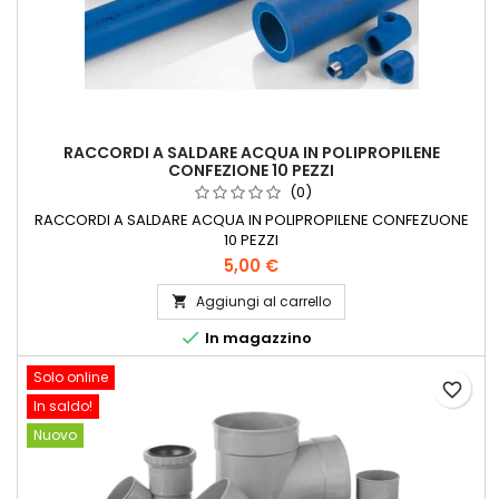
RACCORDI A SALDARE ACQUA IN POLIPROPILENE
CONFEZIONE 10 PEZZI
(0)
RACCORDI A SALDARE ACQUA IN POLIPROPILENE CONFEZUONE
10 PEZZI
5,00 €
Aggiungi al carrello


In magazzino
Solo online
favorite_border
In saldo!
Nuovo