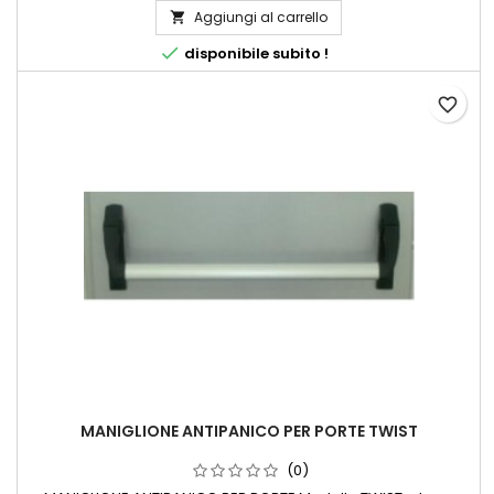
Aggiungi al carrello


disponibile subito !
favorite_border
MANIGLIONE ANTIPANICO PER PORTE TWIST
(0)