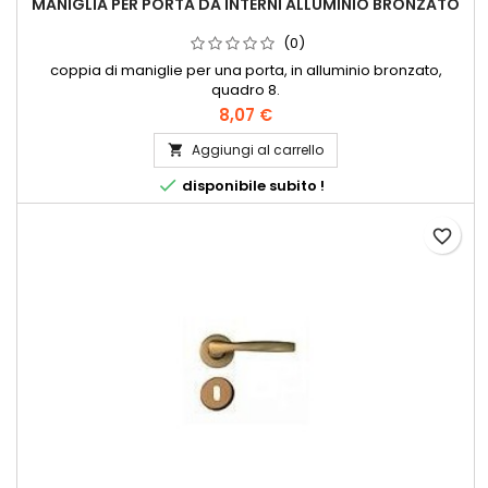
MANIGLIA PER PORTA DA INTERNI ALLUMINIO BRONZATO
(0)
coppia di maniglie per una porta, in alluminio bronzato,
quadro 8.
8,07 €
Aggiungi al carrello


disponibile subito !
favorite_border