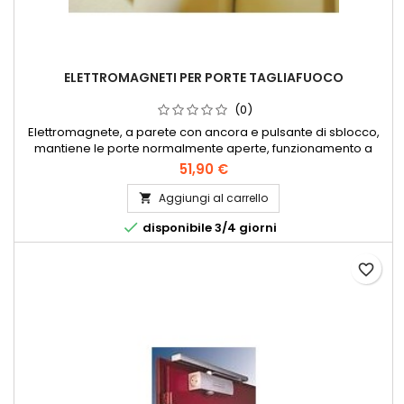
ELETTROMAGNETI PER PORTE TAGLIAFUOCO
(0)
Elettromagnete, a parete con ancora e pulsante di sblocco,
mantiene le porte normalmente aperte, funzionamento a
basso voltaggio e conformi a norma CE 1155. 24 volt/60 kg.
51,90 €
Aggiungi al carrello


disponibile 3/4 giorni
favorite_border