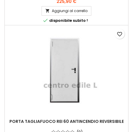
225,90 €
Aggiungi al carrello


disponibile subito !
favorite_border
PORTA TAGLIAFUOCO REI 60 ANTINCENDIO REVERSIBILE
(0)