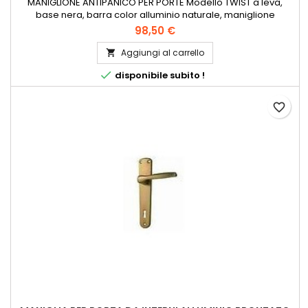
MANIGLIONE ANTIPANICO PER PORTE Modello TWIST a leva,
base nera, barra color alluminio naturale, maniglione
venduto e usato daanni per il prezzo conveniente, il facile
98,50 €
montaggio, il funzionamento perfetto. Marcato CE
376B1422AA.
Aggiungi al carrello


disponibile subito !
favorite_border