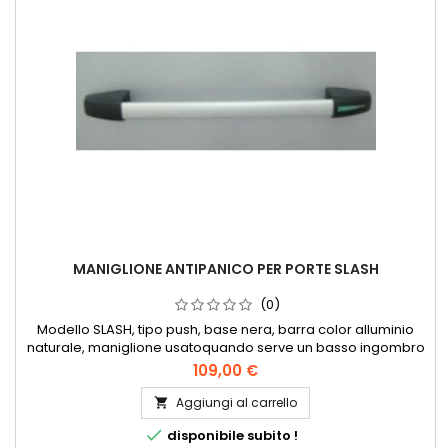
MANIGLIONE ANTIPANICO PER PORTE SLASH
(0)
Modello SLASH, tipo push, base nera, barra color alluminio
naturale, maniglione usatoquando serve un basso ingombro
su porte che si aprono solo a 90°. Marcato CE 36611322B.
109,00 €
Aggiungi al carrello


disponibile subito !