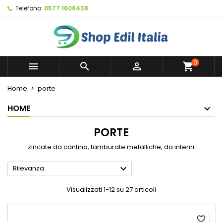
Telefono:
0577 1606438
×
×
×
×
My wishlists
((modalTitle))
Crea lista dei desideri
Accedi
Create new list
add_circle_outline
((confirmMessage))
Devi avere effettuato l'accesso per salvare dei
Nome lista dei desideri
prodotti nella tua lista dei desideri.
0



shopping_cart
((cancelText))
((modalDeleteText))
Annulla
Accedi
Home
porte
Annulla
Crea lista dei desideri
HOME
PORTE
zincate da cantina, tamburate metalliche, da interni

Rilevanza
Visualizzati 1-12 su 27 articoli
favorite_border