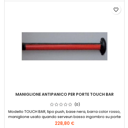
favorite_border
MANIGLIONE ANTIPANICO PER PORTE TOUCH BAR
(0)
Modello TOUCH BAR, tipo push, base nera, barra color rosso,
maniglione usato quando serveun basso ingombro su porte
che si aprono a 90°.Marcato CE 0425 prod. CISA.
228,80 €