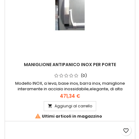
MANIGLIONE ANTIPANICO INOX PER PORTE
(0)
Modello INOX, a leva, base inox, barra inox, maniglione
interamente in acciaio inossidabile,elegante, di alta
affidabilità, facile montaggio e dal funzionamento perfetto.
471,34 €
Marcato CE 37611322A
Aggiungi al carrello


Ultimi articoli in magazzino
favorite_border