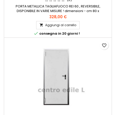
PORTA METALLICA TAGLIAFUOCO REI 60 , REVERSIBILE,
DISPONIBILE IN VARIE MISURE ! dimensioni - cm 80 x
206dimensioni - cm 89 x 206dimensioni - cm 99 x
328,00 €
206dimensioni - cm 110 x 206dimensioni - cm 120 x
206dimensioni - cm 130 x 206dimensioni - cm 80 x
Aggiungi al carrello

215dimensioni - cm 89 x 215dimensioni - cm 99 x

consegna in 20 giorni !
215dimensioni - cm 110 x 215dimensioni - cm 120 x...
favorite_border