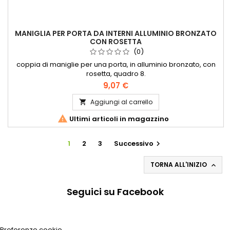
MANIGLIA PER PORTA DA INTERNI ALLUMINIO BRONZATO
CON ROSETTA
(0)
coppia di maniglie per una porta, in alluminio bronzato, con
rosetta, quadro 8.
9,07 €
Aggiungi al carrello


Ultimi articoli in magazzino
1
2
3
Successivo

TORNA ALL'INIZIO

Seguici su Facebook
Preferenze cookie