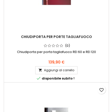
CHIUDIPORTA PER PORTE TAGLIAFUOCO
(0)
Chiudiporta per porta tagliafuoco REI 60 e REI 120
139,90 €
Aggiungi al carrello


disponibile subito !
favorite_border