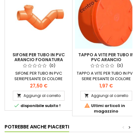
SIFONE PER TUBO IN PVC
TAPPO A VITE PER TUBO IN
ARANCIO FOGNATURA
PVC ARANCIO
(0)
(0)
SIFONE PER TUBO IN PVC
TAPPO A VITE PER TUBO IN PVC
SERIEPESANTE DI COLORE
SERIE PESANTE DI COLORE
ARANCIO PER SCARICHI
ARANCIO PER SCARICHI
27,50 €
1,97 €
FOGNARI diametri disponibili
FOGNARI Disponibile in varie
millimetri: 6380100125140160200
dimensioni
Aggiungi al carrello
Aggiungi al carrello




disponibile subito !
Ultimi articoli in
magazzino
POTREBBE ANCHE PIACERTI
<
>