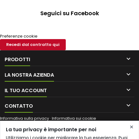
Seguici su Facebook
Preferenze cookie
Recedi dal contratto qui

PRODOTTI

LA NOSTRA AZIENDA

IL TUO ACCOUNT

CONTATTO
Informativa sulla privacy
·
Informativa sui cookie
Ragione sociale / nome commerciale:
Shop Edil Italia di Coccoluto
×
La tua privacy è importante per noi
Iva
·
Partita IVA:
01661640530
·
Codice fiscale:
CCCVIA68A41F437K
·
Numero REA:
SI 203528
·
Sede legale:
VIA IACOPO COZZARELLI 8
Utilizziamo i cookie per migliorare la tua esperienza. Puoi