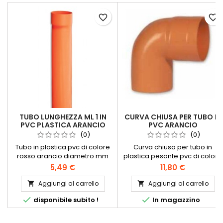
favorite_border
favorite_border
TUBO LUNGHEZZA ML 1 IN
CURVA CHIUSA PER TUBO IN
PVC PLASTICA ARANCIO
PVC ARANCIO
(0)
(0)
Tubo in plastica pvc di colore
Curva chiusa per tubo in
rosso arancio diametro mm
plastica pesante pvc di colore
lunghezza ml 1 per scarichi
rosso arancio per scarichi
5,49 €
11,80 €
fognari Diametri disponibili
fognari Diametri disponibili
millimetri: 40 - 50 - 63 - 80 - 100
millimetri:40 - 50 - 63 - 80 - 100
Aggiungi al carrello
Aggiungi al carrello


- 125 - 140 - 160 - 200
- 125 - 140 - 160 - 200 - 250 - 31


disponibile subito !
In magazzino
- 400