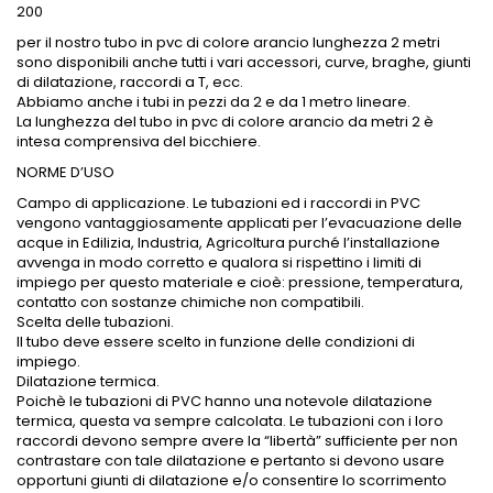
200
per il nostro tubo in pvc di colore arancio lunghezza 2 metri
sono disponibili anche tutti i vari accessori, curve, braghe, giunti
di dilatazione, raccordi a T, ecc.
Abbiamo anche i tubi in pezzi da 2 e da 1 metro lineare.
La lunghezza del tubo in pvc di colore arancio da metri 2 è
intesa comprensiva del bicchiere.
NORME D’USO
Campo di applicazione. Le tubazioni ed i raccordi in PVC
vengono vantaggiosamente applicati per l’evacuazione delle
acque in Edilizia, Industria, Agricoltura purché l’installazione
avvenga in modo corretto e qualora si rispettino i limiti di
impiego per questo materiale e cioè: pressione, temperatura,
contatto con sostanze chimiche non compatibili.
Scelta delle tubazioni.
Il tubo deve essere scelto in funzione delle condizioni di
impiego.
Dilatazione termica.
Poichè le tubazioni di PVC hanno una notevole dilatazione
termica, questa va sempre calcolata. Le tubazioni con i loro
raccordi devono sempre avere la “libertà” sufficiente per non
contrastare con tale dilatazione e pertanto si devono usare
opportuni giunti di dilatazione e/o consentire lo scorrimento