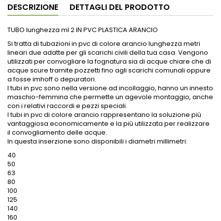
DESCRIZIONE
DETTAGLI DEL PRODOTTO
TUBO lunghezza ml 2 IN PVC PLASTICA ARANCIO
Si tratta di tubazioni in pvc di colore arancio lunghezza metri
lineari due adatte per gli scarichi civili della tua casa. Vengono
utilizzati per convogliare la fognatura sia di acque chiare che di
acque scure tramite pozzetti fino agli scarichi comunali oppure
a fosse imhoff o depuratori.
I tubi in pvc sono nella versione ad incollaggio, hanno un innesto
maschio-femmina che permette un agevole montaggio, anche
con i relativi raccordi e pezzi speciali.
I tubi in pvc di colore arancio rappresentano la soluzione più
vantaggiosa economicamente e la più utilizzata per realizzare
il convogliamento delle acque.
In questa inserzione sono disponibili i diametri millimetri:
40
50
63
80
100
125
140
160