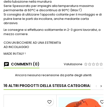
della tubazione nella muratura.
Serie Spessorato per impieghi alla temperatura massima
permanente di 60°C e discontinua di 90°C (Max 1')
Si consiglia di utilizzare l'apposito collante per il montaggio e di
pulire bene le parti da incollare, anche mediante carta
abrasiva.
Le consegne si effettuano solitamente in 2-3 giorni lavorativi, a
mezzo corriere.
CON UN BICCHIERE AD UNA ESTREMITà
AD INCOLLAGGIO
MADE IN ITALY !
COMMENTI (0)
Valutazione
Ancora nessuna recensione da parte degli utenti.
16 ALTRI PRODOTTI DELLA STESSA CATEGORIA:
<
>
favorite_border
favorite_border