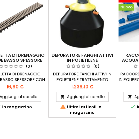
Nuovo
ETTA DI DRENAGGIO
DEPURATORE FANGHI ATTIVI
RACCO
E BASSO SPESSORE
IN POLIETILENE
ACQUA 
RIGLIA IN ACCIAIO
CONFE
(0)
(0)
LETTA DI DRENAGGIO
DEPURATORE FANGHI ATTIVI IN
RACCORD
BASSO SPESSORE CON
POLIETILENE TRATTAMENTO
IN POLIP
A IN ACCIAIO Canaletta
REFLUI DISPONIBILE PER : 5 - 10 -
16,90 €
1.239,10 €
naggio acque piovane
15 - 20 - 25 UTENTI Abitanti
iazzali realizzata in
equivalenti
Aggiungi al carrello
Aggiungi al carrello
Ag


le plastico, con griglia



In magazzino
Ultimi articoli in
I
 acciaio zincato.
magazzino