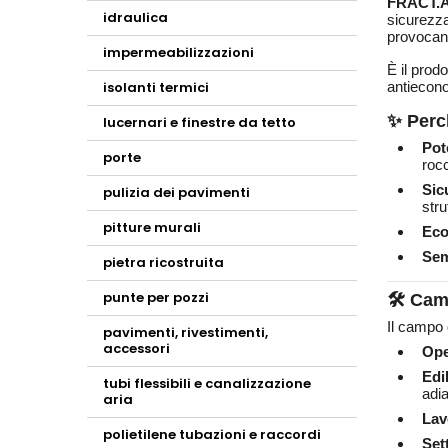
FRACT.
idraulica
sicurezza
provocand
impermeabilizzazioni
È il prodo
isolanti termici
antiecon
✨ Perc
lucernari e finestre da tetto
Pot
porte
rocc
Sic
pulizia dei pavimenti
stru
pitture murali
Eco
Sem
pietra ricostruita
punte per pozzi
🛠️ Cam
Il campo 
pavimenti, rivestimenti,
accessori
Ope
Edil
tubi flessibili e canalizzazione
adia
aria
Lav
polietilene tubazioni e raccordi
Set