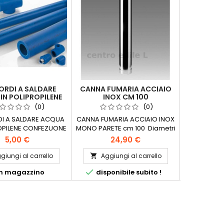
Nuovo
RDI A SALDARE
CANNA FUMARIA ACCIAIO
RACCO
IN POLIPROPILENE
INOX CM 100
FOGNATU
ZIONE 10 PEZZI
CONFEZ
(0)
(0)
I A SALDARE ACQUA
CANNA FUMARIA ACCIAIO INOX
RACCORDI 
ROPILENE CONFEZUONE
MONO PARETE cm 100 Diametri
CON ORIN
10 PEZZI
disponibili mm: -80 con
pezzi si tra
5,00 €
24,90 €
guarnizione-100 con
magazzino
guarnizione-110-120-130-140-
nuovi ma s
giungi al carrello
Aggiungi al carrello
Aggi


150-160-180-200-220-250-


n magazzino
disponibile subito !
In
300-350-400-450-500