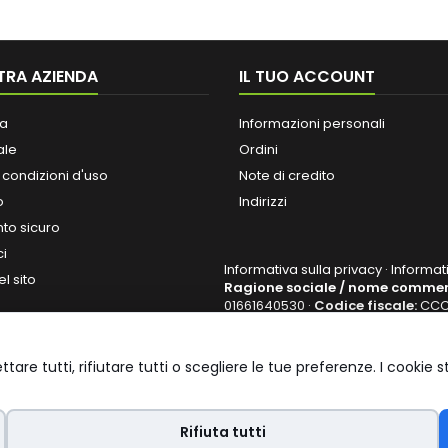
TRA AZIENDA
IL TUO ACCOUNT
a
Informazioni personali
ale
Ordini
 condizioni d'uso
Note di credito
o
Indirizzi
o sicuro
ci
Informativa sulla privacy
·
Informat
l sito
Ragione sociale / nome commer
01661640530
·
Codice fiscale:
CCC
VIA IACOPO COZZARELLI 8 53100 SIE
SHOPEDILITALIA@PEC.IT
ettare tutti, rifiutare tutti o scegliere le tue preferenze. I cook
Rifiuta tutti