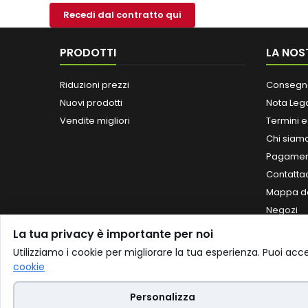
Recedi dal contratto qui
PRODOTTI
LA NOS
Riduzioni prezzi
Consegn
Nuovi prodotti
Nota Leg
Vendite migliori
Termini e
Chi siam
Pagament
Contatta
Mappa de
Negozi
La tua privacy è importante per noi
Utilizziamo i cookie per migliorare la tua esperienza. Puoi acc
cookie
NEWSLETTER
♿
Accessibilità
Personalizza