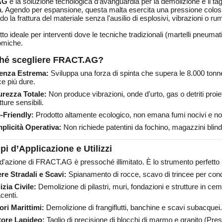
AG
è la soluzione tecnologica d’avanguardia per la demolizione e il tagl
. Agendo per espansione, questa malta esercita una pressione colossal
o la frattura del materiale senza l'ausilio di esplosivi, vibrazioni o ru
tto ideale per interventi dove le tecniche tradizionali (martelli pneumati
omiche.
hé scegliere FRACT.AG?
enza Estrema:
Sviluppa una forza di spinta che supera le 8.000 tonn
e più dure.
urezza Totale:
Non produce vibrazioni, onde d'urto, gas o detriti proiett
tture sensibili.
-Friendly:
Prodotto altamente ecologico, non emana fumi nocivi e non 
plicità Operativa:
Non richiede patentini da fochino, magazzini blind
pi d’Applicazione e Utilizzi
d'azione di FRACT.AG è pressoché illimitato. È lo strumento perfetto 
re Stradali e Scavi:
Spianamento di rocce, scavo di trincee per condot
izia Civile:
Demolizione di pilastri, muri, fondazioni e strutture in cem
centi.
ori Marittimi:
Demolizione di frangiflutti, banchine e scavi subacquei.
tore Lapideo:
Taglio di precisione di blocchi di marmo e granito (Presp