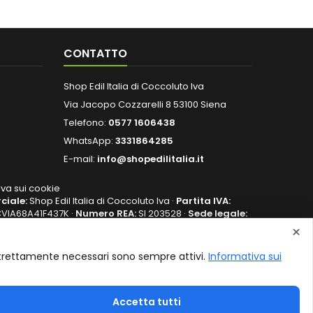
CONTATTO
Shop Edil Italia di Coccoluto Iva
Via Jacopo Cozzarelli 8 53100 Siena
Telefono:
0577 1606438
WhatsApp:
3331864285
E-mail:
info@shopedilitalia.it
iva sui cookie
ciale:
Shop Edil Italia di Coccoluto Iva
·
Partita IVA:
VIA68A41F437K
·
Numero REA:
SI 203528
·
Sede legale:
NA (SI)
·
Posta elettronica certificata (PEC):
×
ie strettamente necessari sono sempre attivi.
Informativa sui
SEGUICI
Accetta tutti