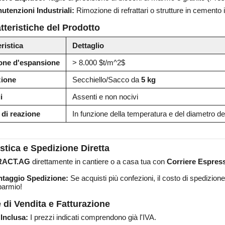
utenzioni Industriali:
Rimozione di refrattari o strutture in cemento 
tteristiche del Prodotto
ristica
Dettaglio
one d'espansione
> 8.000
$t/m^2$
ione
Secchiello/Sacco da
5 kg
i
Assenti e non nocivi
di reazione
In funzione della temperatura e del diametro de
stica e Spedizione Diretta
RACT.AG
direttamente in cantiere o a casa tua con
Corriere Espres
ntaggio Spedizione:
Se acquisti più confezioni, il costo di spedizione
parmio!
 di Vendita e Fatturazione
 Inclusa:
I prezzi indicati comprendono già l'IVA.