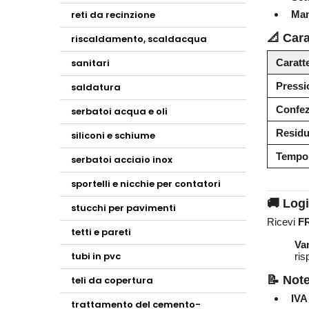
reti da recinzione
Man
📐 Cara
riscaldamento, scaldacqua
sanitari
Caratte
Pressi
saldatura
Confez
serbatoi acqua e oli
Residu
siliconi e schiume
Tempo 
serbatoi acciaio inox
sportelli e nicchie per contatori
🚚 Logi
stucchi per pavimenti
Ricevi
F
tetti e pareti
Va
tubi in pvc
ris
📝 Note
teli da copertura
IVA
trattamento del cemento-