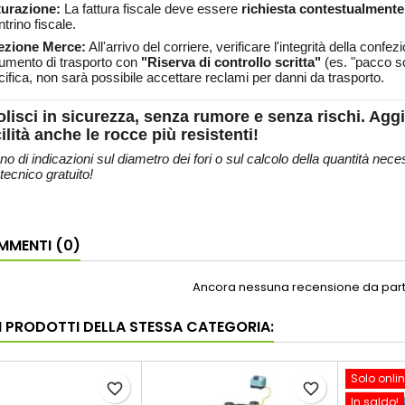
turazione:
La fattura fiscale deve essere
richiesta contestualmente 
trino fiscale.
ezione Merce:
All'arrivo del corriere, verificare l'integrità della conf
umento di trasporto con
"Riserva di controllo scritta"
(es. "pacco sc
ifica, non sarà possibile accettare reclami per danni da trasporto.
lisci in sicurezza, senza rumore e senza rischi. Aggi
ilità anche le rocce più resistenti!
no di indicazioni sul diametro dei fori o sul calcolo della quantità nece
tecnico gratuito!
MENTI (0)
Ancora nessuna recensione da parte
RI PRODOTTI DELLA STESSA CATEGORIA:
Solo onli
favorite_border
favorite_border
In saldo!