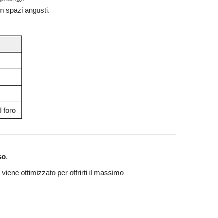
in spazi angusti.
l foro
so
.
 viene ottimizzato per offrirti il massimo