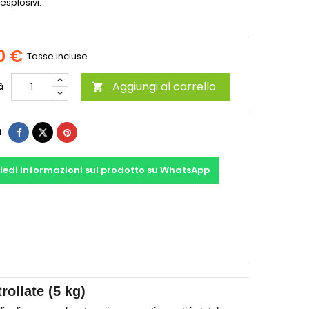
 esplosivi.
0 €
Tasse incluse
Aggiungi al carrello
à

i
iedi informazioni sul prodotto su WhatsApp
ollate (5 kg)