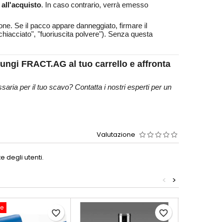
all'acquisto
. In caso contrario, verrà emesso
ezione. Se il pacco appare danneggiato, firmare il
hiacciato", "fuoriuscita polvere"). Senza questa
ungi FRACT.AG al tuo carrello e affronta
ssaria per il tuo scavo? Contatta i nostri esperti per un
Valutazione
 degli utenti.
<
>
ne
Solo online
favorite_border
favorite_border
In saldo!