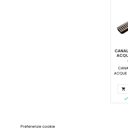
CANAL
ACQU
CON G
CANA
ACQUE 
GRIGLI
di dre
per p

materia
in
Preferenze cookie