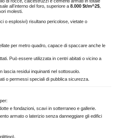
io di rocce, calcestruzzi e cementi armati in totale
e all'interno del foro, superiore a
8.000
$t/m^2$
,
mori molesti.
ci o esplosivi) risultano pericolose, vietate o
ellate per metro quadro, capace di spaccare anche le
ati. Può essere utilizzata in centri abitati o vicino a
lascia residui inquinanti nel sottosuolo.
ati o permessi speciali di pubblica sicurezza.
per:
te e fondazioni, scavi in sotterraneo e gallerie.
ento armato o laterizio senza danneggiare gli edifici
litting).