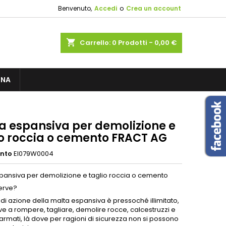
Benvenuto,
Accedi
o
Crea un account
×
×
×
shopping_cart
Carrello:
0
Prodotti - 0,00 €
sta
GNA
i
i
a espansiva per demolizione e
io roccia o cemento FRACT AG
ento
EI079W0004
pansiva per demolizione e taglio roccia o cemento
erve?
di azione della malta espansiva è pressoché illimitato,
ve a rompere, tagliare, demolire rocce, calcestruzzi e
rmati, là dove per ragioni di sicurezza non si possono