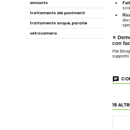
amianto
Fat
scon
trattamento dei pavimenti
Ric
doc
trattamento acque, paratie
spec
vetrocamera
⭐
Demo
con fac
Hai bisog
supporto 
COM
16 ALT