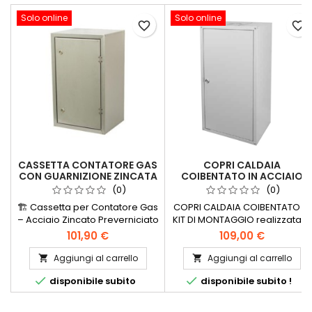
Solo online
Solo online
favorite_border
favorite_border
CASSETTA CONTATORE GAS
COPRI CALDAIA
CON GUARNIZIONE ZINCATA
COIBENTATO IN ACCIAIO
PREVERNICIATA BIANCA
VERNICIATO BIANCO
(0)
(0)
🏗️ Cassetta per Contatore Gas
COPRI CALDAIA COIBENTATO IN
– Acciaio Zincato Preverniciato
KIT DI MONTAGGIO realizzata in
Bianco La nostra Cassetta per
acciaio zincato o in acciaio
101,90 €
109,00 €
Contatore Gas è la soluzione
preverniciato bianco
ideale per chi cerca un
Disponibile in varie dimensioni
Aggiungi al carrello
Aggiungi al carrello


perfetto equilibrio tra estetica,


disponibile subito
disponibile subito !
protezione e convenienza.
Realizzata in acciaio zincato e
rifinita con una preverniciatura