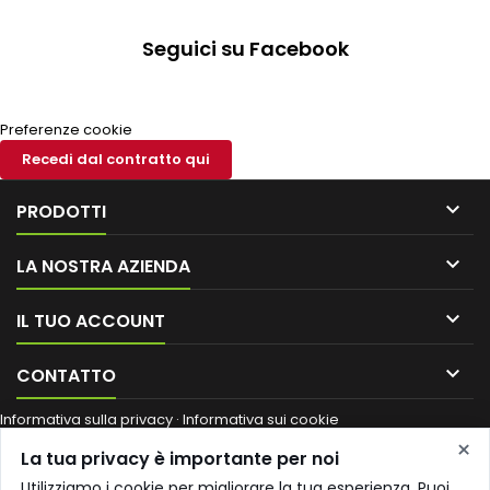
bianca, si integra
armoniosamente sulle pareti
Seguici su Facebook
esterne garantendo una
protezione sicura...
Preferenze cookie
Recedi dal contratto qui

PRODOTTI

LA NOSTRA AZIENDA

IL TUO ACCOUNT

CONTATTO
Informativa sulla privacy
·
Informativa sui cookie
Ragione sociale / nome commerciale:
Shop Edil Italia di Coccoluto
×
La tua privacy è importante per noi
Iva
·
Partita IVA:
01661640530
·
Codice fiscale:
CCCVIA68A41F437K
·
Numero REA:
SI 203528
·
Sede legale:
VIA IACOPO COZZARELLI 8
Utilizziamo i cookie per migliorare la tua esperienza. Puoi