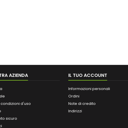
TRA AZIENDA
IL TUO ACCOUNT
a
Informazioni personali
ale
Ordini
 condizioni d'uso
Note di credito
o
Indirizzi
o sicuro
ci