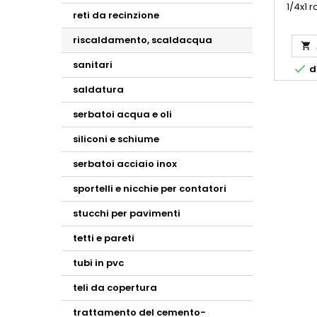
1/4x1 
reti da recinzione
rotolo 
ml 50 - 
riscaldamento, scaldacqua
5

sanitari

di
saldatura
serbatoi acqua e oli
siliconi e schiume
serbatoi acciaio inox
sportelli e nicchie per contatori
stucchi per pavimenti
tetti e pareti
tubi in pvc
teli da copertura
trattamento del cemento-