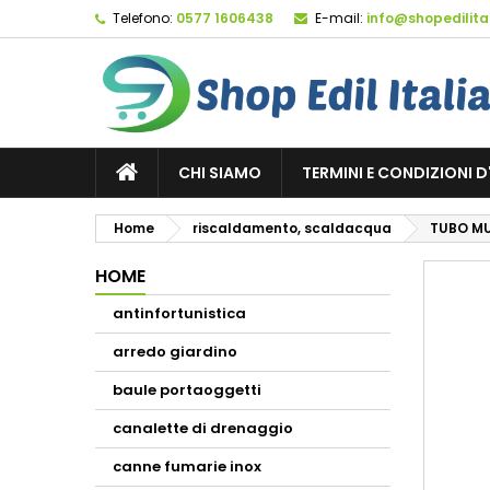
Telefono:
0577 1606438
E-mail:
info@shopedilital
M
C
A
add_circle_outline
De
No
dei
CHI SIAMO
TERMINI E CONDIZIONI 
Home
riscaldamento, scaldacqua
TUBO MU
HOME
antinfortunistica
arredo giardino
baule portaoggetti
canalette di drenaggio
canne fumarie inox