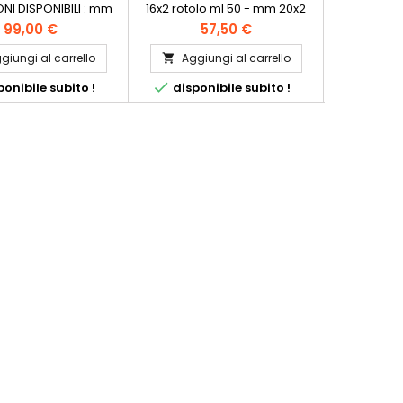
NI DISPONIBILI : mm
16x2 rotolo ml 50 - mm 20x2
16x2 rotol
olo ml 100 - mm 16x2
rotolo ml 50
rotolo ml 5
99,00 €
57,50 €
7
 100 - mm 20x2 rotolo
ml 50 - mm 
mm 26x3 rotolo ml 50
giungi al carrello
Aggiungi al carrello
Aggi


2x3 rotolo ml 50


onibile subito !
disponibile subito !
dispon