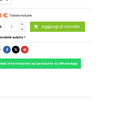
0 €
Tasse incluse
Aggiungi al carrello
à

nibile subito !
i
iedi informazioni sul prodotto su WhatsApp