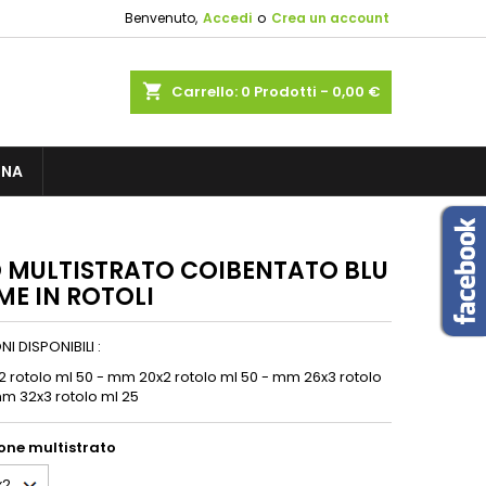
Benvenuto,
Accedi
o
Crea un account
×
×
×
shopping_cart
Carrello:
0
Prodotti - 0,00 €
sta
GNA
i
i
 MULTISTRATO COIBENTATO BLU
ME IN ROTOLI
I DISPONIBILI :
2 rotolo ml 50 - mm 20x2 rotolo ml 50 - mm 26x3 rotolo
mm 32x3 rotolo ml 25
one multistrato