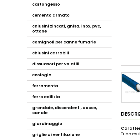
cartongesso
cemento armato
chiusini zincati, ghisa, inox, pvc,
ottone
comignoli per canne fumarie
chiusini carrabili
dissuasori per volatili
ecologia
ferramenta
ferro edilizia
grondaie, discendenti, docce,
canale
DESCRI
giardinaggio
Caratter
Tubo multi
griglie di ventilazione