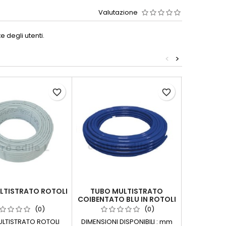
Valutazione
 degli utenti.
<
>
favorite_border
favorite_border
LTISTRATO ROTOLI
TUBO MULTISTRATO
TUBO 
COIBENTATO BLU IN ROTOLI
COIBE
TIEMM
(0)
(0)
LTISTRATO ROTOLI
DIMENSIONI DISPONIBILI : mm
DIMENSIONI 