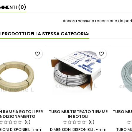
MENTI (0)
Ancora nessuna recensione da parte
RI PRODOTTI DELLA STESSA CATEGORIA:
favorite_border
favorite_border
N RAME A ROTOLI PER
TUBO MULTISTRATO TIEMME
TUBO MU
NDIZIONAMENTO
IN ROTOLI
(0)
(0)
IONI DISPONIBILI : mm
DIMENSIONI DISPONIBILI : - mm
TUBO MU