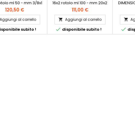
rotolo ml 50 - mm 3/8x1
16x2 rotolo ml 100 - mm 20x2
DIMENSIO
ml 50 - mm 1/2x1 rotolo
rotolo ml 100 - mm 26x3 rotolo
14x2 rot
120,50 €
111,00 €
mm 3/4x1 rotolo ml 50 -
ml 50 - mm 32x3 rotolo ml 25
rotolo ml
/8x1 rotolo ml 50
ml 100 - 
Aggiungi al carrello
Aggiungi al carrello
Ag


- mm 3


sponibile subito !
disponibile subito !
disp