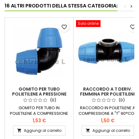
16 ALTRI PRODOTTI DELLA STESSA CATEGORIA:
<
>
Solo online
favorite_border
favorite_border
GOMITO PER TUBO
RACCORDO A T DERIV.
POLIETILENE A PRESSIONE
FEMMINA PER POLIETILENE
(0)
(0)
GOMITO PER TUBO IN
RACCORDO IN POLIETILENE A
POLIETILENE A COMPRESSIONE
COMPRESSIONE A "T" 90°CON
DISPONIBILI TUTTE LE MISURE
DERIVAZIONE CENTRALE
1,53 €
1,50 €
FEMMINADISPONIBILI TUTTE LE
MISURE
Aggiungi al carrello
Aggiungi al carrello

