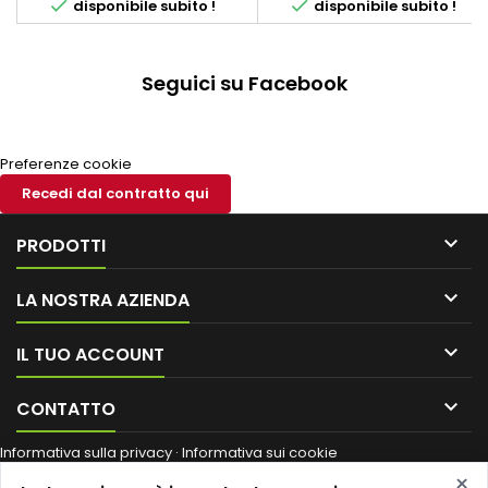


disponibile subito !
disponibile subito !
Seguici su Facebook
Preferenze cookie
Recedi dal contratto qui

PRODOTTI

LA NOSTRA AZIENDA

IL TUO ACCOUNT

CONTATTO
Informativa sulla privacy
·
Informativa sui cookie
Ragione sociale / nome commerciale:
Shop Edil Italia di Coccoluto
×