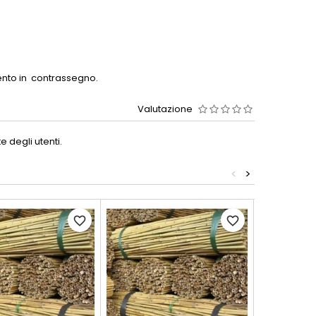
mento in contrassegno.
Valutazione
 degli utenti.
<
>
favorite_border
favorite_border