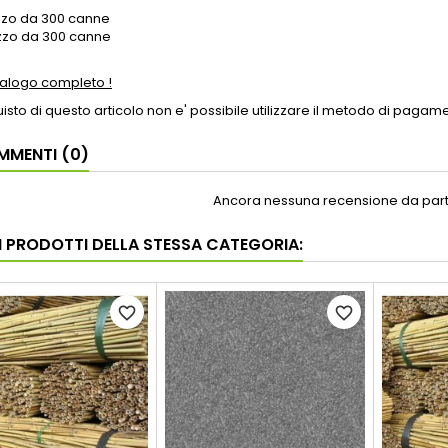
zzo da 300 canne
zzo da 300 canne
talogo completo !
uisto di questo articolo non e' possibile utilizzare il metodo di paga
MENTI (0)
Ancora nessuna recensione da parte
RI PRODOTTI DELLA STESSA CATEGORIA:
favorite_border
favorite_border