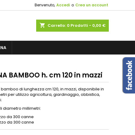
Benvenuto,
Accedi
o
Crea un account
×
×
×
shopping_cart
Carrello:
0
Prodotti - 0,00 €
sta
GNA
i
i
A BAMBOO h. cm 120 in mazzi
 bamboo di lunghezza cm 120, in mazzi, disponibile in
etri per utilizzo agricoltura, giardinaggio, obbistica,
i.
li diametro millimetri:
zzo da 300 canne
zzo da 300 canne