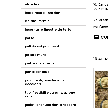
idraulica
10/12 ma
12/14 ma
impermeabilizzazioni
Vai al ca
isolanti termici
Per l'acq
lucernari e finestre da tetto
COM
porte
pulizia dei pavimenti
pitture murali
16 ALT
pietra ricostruita
punte per pozzi
pavimenti, rivestimenti,
accessori
tubi flessibili e canalizzazione
aria
polietilene tubazioni e raccordi