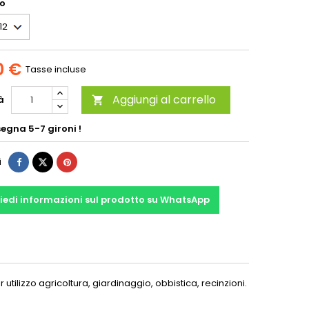
o
0 €
Tasse incluse
Aggiungi al carrello
à

egna 5-7 gironi !
i
iedi informazioni sul prodotto su WhatsApp
tilizzo agricoltura, giardinaggio, obbistica, recinzioni.