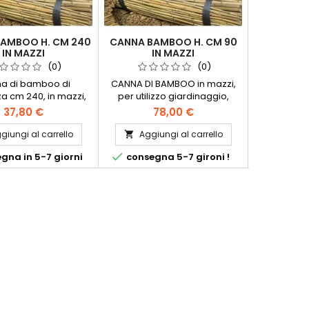
AMBOO H. CM 240
CANNA BAMBOO H. CM 90
STUOIA 
IN MAZZI
IN MAZZI
DIAM. 12/
(0)
(0)
a di bamboo di
CANNA DI BAMBOO in mazzi,
STUOIA C
a cm 240, in mazzi,
per utilizzo giardinaggio,
diametr
e in vari diametri per
agricoltura, ecc. disponibile
rotoli can
37,80 €
78,00 €
5
izzo agricoltura,
nelle misure: diametro mm
passan
naggio, obbistica,
8/10 mazzo da 500 canne
dispponib
giungi al carrello
Aggiungi al carrello
Aggi


. Disponibili diametro
150x300 - 


gna in 5-7 giorni
consegna 5-7 gironi !
consegna
i: 18/20 mazzo da 100
2/24 mazzo da 50
6/28 mazzo da 25
canne