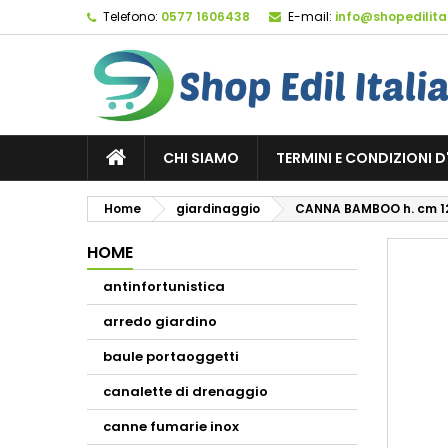
Telefono:
0577 1606438
E-mail:
info@shopedilital
M
C
A
add_circle_outline
De
No
dei
CHI SIAMO
TERMINI E CONDIZIONI 
Home
giardinaggio
CANNA BAMBOO h. cm 12
HOME
antinfortunistica
arredo giardino
baule portaoggetti
canalette di drenaggio
canne fumarie inox