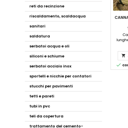
reti da recinzione
riscaldamento, scaldacqua
CANNA
sanitari
Ca
saldatura
lunghe
disponib
serbatoi acqua e oli
ut
giar
siliconi e schiume

recinzio

con
millime
serbatoi acciaio inox
cann
cann
sportelli e nicchie per contatori
cann
stucchi per pavimenti
cann
cann
tetti e pareti
cann
tubi in pvc
teli da copertura
trattamento del cemento-