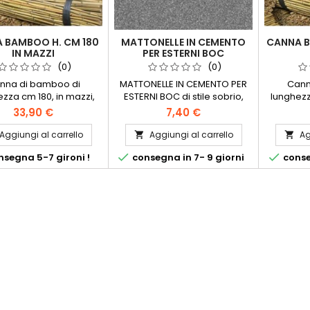
 BAMBOO H. CM 180
MATTONELLE IN CEMENTO
CANNA B
IN MAZZI
PER ESTERNI BOC
(0)
(0)
nna di bamboo di
MATTONELLE IN CEMENTO PER
Cann
zza cm 180, in mazzi,
ESTERNI BOC di stile sobrio,
lunghezz
ile in vari diametri per
raffinato ed elegante i
disponibil
33,90 €
7,40 €
ilizzo agricoltura,
marmettoni della serie BOC
util
dinaggio, obbistica,
rappresentano quanto di più
giardi
Aggiungi al carrello
Aggiungi al carrello
Ag


ni. Disponibili diametro
raffinato si possa chiedere
recinzioni


segna 5-7 gironi !
consegna in 7- 9 giorni
conse
tri: 10/12 mazzo da 300
per la pavimentazione di un
millimetr
e12/14 mazzo da 250
esterno.
canne2
e14/16 mazzo da 200
canne2
e18/20 mazzo da 100
e22/24 mazzo da 50
e24/26 mazzo da 25
e26/28 mazzo da 25
canne