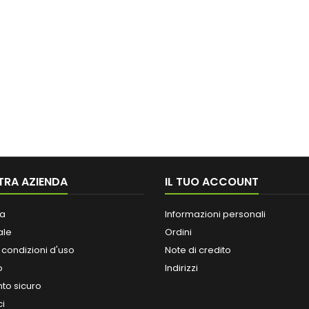
TRA AZIENDA
IL TUO ACCOUNT
a
Informazioni personali
ale
Ordini
 condizioni d'uso
Note di credito
o
Indirizzi
o sicuro
ci