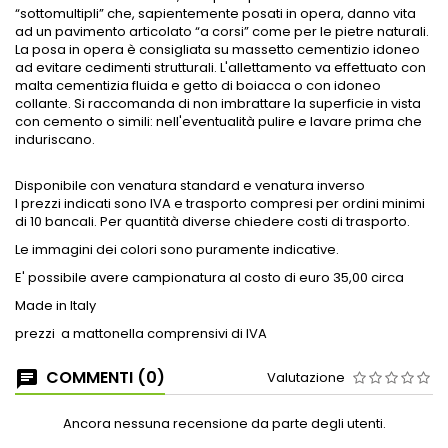
“sottomultipli” che, sapientemente posati in opera, danno vita
ad un pavimento articolato “a corsi” come per le pietre naturali.
La posa in opera è consigliata su massetto cementizio idoneo
ad evitare cedimenti strutturali. L'allettamento va effettuato con
malta cementizia fluida e getto di boiacca o con idoneo
collante. Si raccomanda di non imbrattare la superficie in vista
con cemento o simili: nell'eventualità pulire e lavare prima che
induriscano.
Disponibile con venatura standard e venatura inverso
I prezzi indicati sono IVA e trasporto compresi per ordini minimi
di 10 bancali. Per quantità diverse chiedere costi di trasporto.
Le immagini dei colori sono puramente indicative.
E' possibile avere campionatura al costo di euro 35,00 circa
Made in Italy
prezzi a mattonella comprensivi di IVA
COMMENTI (0)
Valutazione
Ancora nessuna recensione da parte degli utenti.