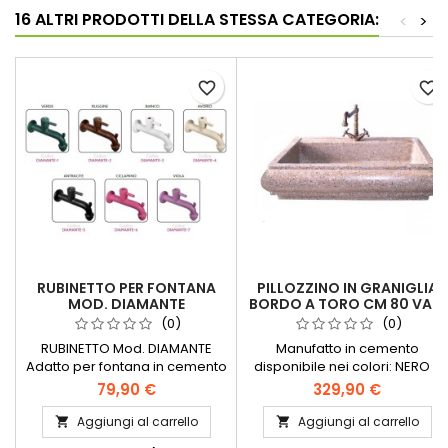
16 ALTRI PRODOTTI DELLA STESSA CATEGORIA:
<
>
favorite_border
favorite_border
RUBINETTO PER FONTANA
PILLOZZINO IN GRANIGLIA
MOD. DIAMANTE
BORDO A TORO CM 80 VARI
COLORI
(0)
(0)
RUBINETTO Mod. DIAMANTE
Manufatto in cemento
Adatto per fontana in cemento
disponibile nei colori: NERO -
ROSATO - VERDE - ROSA -
79,90 €
329,90 €
GIALLO - ROSSO ANTICO - BLU -
PIETRA - GRIGIO cm 80
Aggiungi al carrello
Aggiungi al carrello


larghezzacm 63 profonditacm