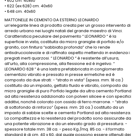
• 602 cm. 40x60
• 622 (ex 628) cm. 40x60
• 648 cm. 40x60
MATTONELLE IN CEMENTO DA ESTERNO LEONARDO
un’elegante linea di prodotto creata per un grosso intervento di
arredo urbano nei luoghi natali del grande maestro di Vinci.
Caratteristica peculiare del pavimento “ LEONARDO “ è la
superficie in vista, costituita da micro graniglie di porfido e/o
granito, con finitura “sabbiata profonda” che lo rende
antisdrucciolevole e di raffinato aspetto mettendo in evidenza i
pregiati inerti quarzosi. “ LEONARDO “ è resistente all’usura,
all’urto, alla compressione, alla flessione ed è ingelivo. “
LEONARDO 628 “ è una lastra prefabbricata in conglomerato
cementizio vibrato e pressato in presse ermetiche ed è
composto da due strati: - “strato in vista” (spess. mm. 18 ca.)
costituito da un impasto, gettato fluido e vibrato, composto da
micro graniglie di puro Porfido legate da ultra cemento Portland
ad alta resistenza addizionato con polveri silicee e con specifici
additivi, nonché colorato con ossido di ferro marrone. - “strato
di sottofondo di rinforzo” (spess. mm. 20 ca.) costituito da un
impasto di sabbie scelte e cemento Portland ad alta resistenza.
La compattezza e la resistenza del prodotto sono assicurate da
una potente vibrazione e da un elevato grado di pressatura. -
spessore totale mm. 38 ca. - peso Kg./mq. 85 ca. - il formato
standard è di cm. 40 x 60, dal quale possono essere ottenuti dei