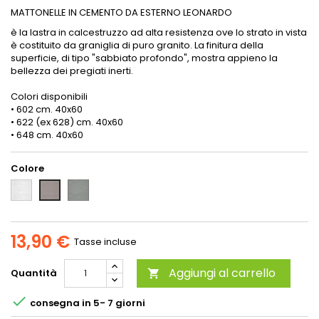
MATTONELLE IN CEMENTO DA ESTERNO LEONARDO
è la lastra in calcestruzzo ad alta resistenza ove lo strato in vista
è costituito da graniglia di puro granito. La finitura della
superficie, di tipo "sabbiato profondo", mostra appieno la
bellezza dei pregiati inerti.
Colori disponibili
• 602 cm. 40x60
• 622 (ex 628) cm. 40x60
• 648 cm. 40x60
Colore
02
48
28
13,90 €
Tasse incluse
Aggiungi al carrello
Quantità


consegna in 5- 7 giorni