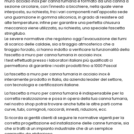
muro acciaio inox per canna fumaria è formato da una canna a
sezione circolare, con l'innesto a bicchiere, nella quale viene
interposta, su richiesta, fra i vari componenti nell'apposita sede
una guarnizione in gomma siliconica, in grado di resistere ad
alte temperature; infine per garantire una perfetta chiusura
meccanica viene utilizzata, su richiesta, una speciale fascetta
stringitubo.
Le severe normative che regolano oggi l'evacuazione dei fumi
di scarico delle caldaie, sia a tiraggio atmosferico che a
tiraggio forzato, ci hanno indotto a verificare la funzionalità della
fascetta a muro per canna fumaria in acciaio inox.
I test effettuati presso i laboratori italiani più qualificati ci
permettono di garantire i nostri prodotti fino a 1000 Pascal
La fascetta a muro per canna fumaria in acciaio inox è
interamente prodotto in Italia, da azienda leader del settore,
con tecnologia e certificazioni italiane.
La fascetta a muro per canna fumaria è indispensabile per la
corretta realizzazione e posa in opera della tua canna fumaria,
nel nostro shop potrai trovare anche tutte le altre parti come
curve, tubi, comignoli, raccordi, innesti, riduzioni, ecc.
Si ricorda ai gentili clienti di seguire le normative vigenti per la
corretta progettazione ed installazione delle canne fumarie, sia
che si tratti di un impianto industriale che di un semplice
caminetto da abitazione.