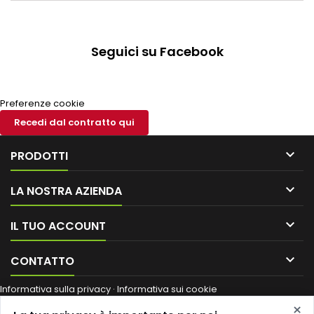
Seguici su Facebook
Preferenze cookie
Recedi dal contratto qui

PRODOTTI

LA NOSTRA AZIENDA

IL TUO ACCOUNT

CONTATTO
Informativa sulla privacy
·
Informativa sui cookie
Ragione sociale / nome commerciale:
Shop Edil Italia di Coccoluto
×