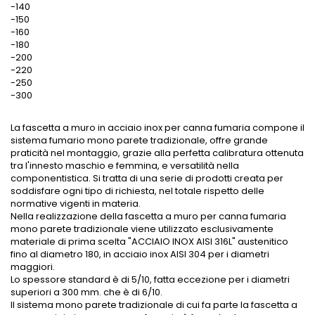
-140
-150
-160
-180
-200
-220
-250
-300
La fascetta a muro in acciaio inox per canna fumaria compone il
sistema fumario mono parete tradizionale, offre grande
praticità nel montaggio, grazie alla perfetta calibratura ottenuta
tra l'innesto maschio e femmina, e versatilità nella
componentistica. Si tratta di una serie di prodotti creata per
soddisfare ogni tipo di richiesta, nel totale rispetto delle
normative vigenti in materia.
Nella realizzazione della fascetta a muro per canna fumaria
mono parete tradizionale viene utilizzato esclusivamente
materiale di prima scelta "ACCIAIO INOX AISI 316L" austenitico
fino al diametro 180, in acciaio inox AISI 304 per i diametri
maggiori.
Lo spessore standard è di 5/10, fatta eccezione per i diametri
superiori a 300 mm. che è di 6/10.
Il sistema mono parete tradizionale di cui fa parte la fascetta a