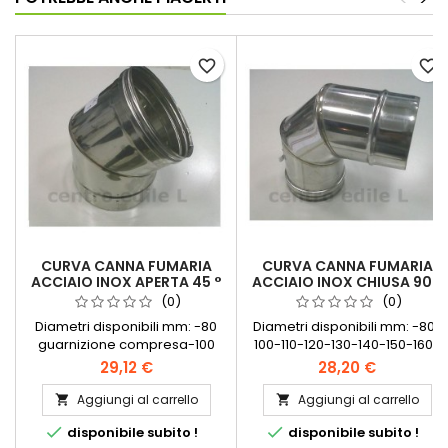
favorite_border
favorite_border
CURVA CANNA FUMARIA
CURVA CANNA FUMARIA
ACCIAIO INOX APERTA 45 °
ACCIAIO INOX CHIUSA 90 °
(0)
(0)
Diametri disponibili mm: -80
Diametri disponibili mm: -80-
guarnizione compresa-100
100-110-120-130-140-150-160-
guarnizione compresa-110-
180-200-220-250-300
29,12 €
28,20 €
120-130-140-150-160-180-200-
220-250-300
Aggiungi al carrello
Aggiungi al carrello




disponibile subito !
disponibile subito !