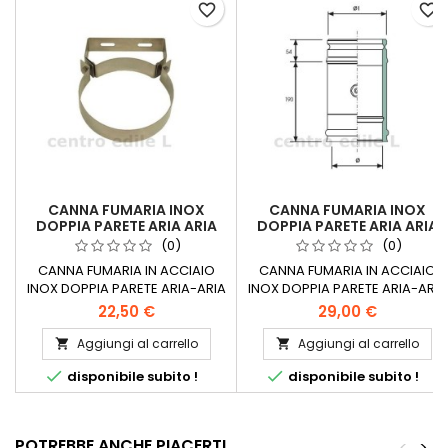
favorite_border
favorite_border
CANNA FUMARIA INOX
CANNA FUMARIA INOX
DOPPIA PARETE ARIA ARIA
DOPPIA PARETE ARIA ARIA
COLLARE
CM 25
(0)
(0)
CANNA FUMARIA IN ACCIAIO
CANNA FUMARIA IN ACCIAIO
INOX DOPPIA PARETE ARIA-ARIA
INOX DOPPIA PARETE ARIA-ARIA
, tubo fumo PER CALDAIE, ECC.
, tubo fumo PER CALDAIE, ECC.
22,50 €
29,00 €
Collare di fissaggio con
Lunghezza del tubo cm 25,
attacco a muro, fascetta
reale cm 19 Diametri disponibili
Aggiungi al carrello
Aggiungi al carrello


Diametri disponibili cm: 80-100
cm: 80-100 100-120 130-150 160-


disponibile subito !
disponibile subito !
100-120 130-150 160-180 180-200
180 180-200 200-220 230-250
200-220 230-250
POTREBBE ANCHE PIACERTI
<
>